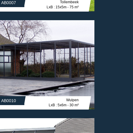
Tollembeek
AB0007
LxB : 15x5m - 75 m²
Wulpen
AB0010
LxB : 5x6m - 30 m²