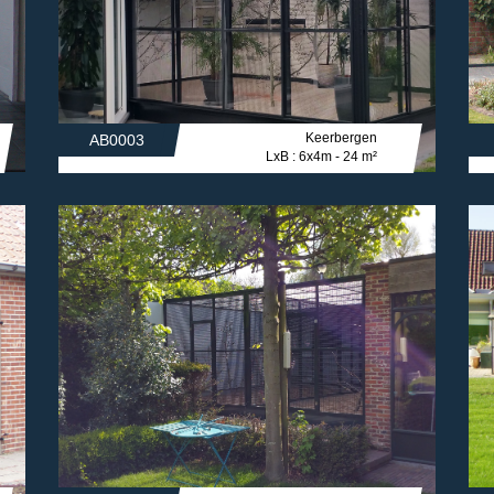
Keerbergen
AB0003
LxB : 6x4m - 24 m²