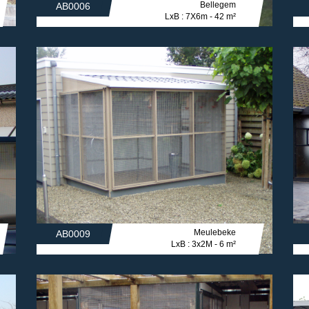
Bellegem
AB0006
LxB : 7X6m - 42 m²
Meulebeke
AB0009
LxB : 3x2M - 6 m²