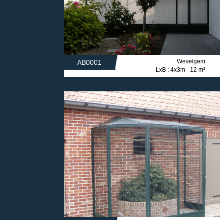
Wevelgem
AB0001
LxB : 4x3m - 12 m²