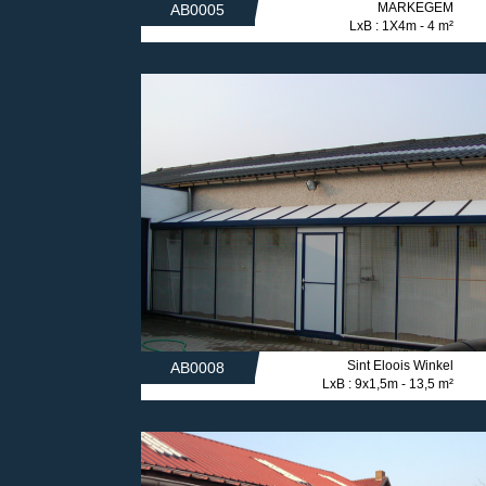
MARKEGEM
AB0005
LxB : 1X4m - 4 m²
Sint Eloois Winkel
AB0008
LxB : 9x1,5m - 13,5 m²