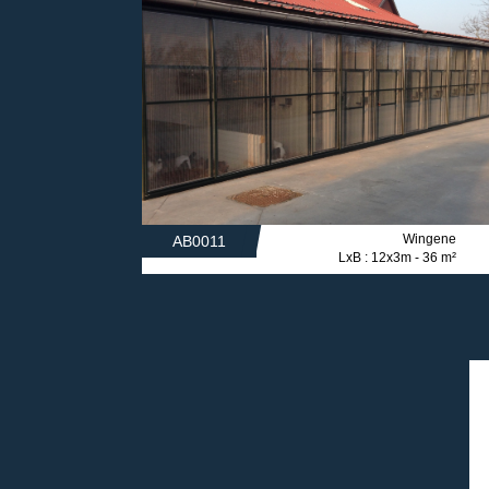
Wingene
AB0011
LxB : 12x3m - 36 m²