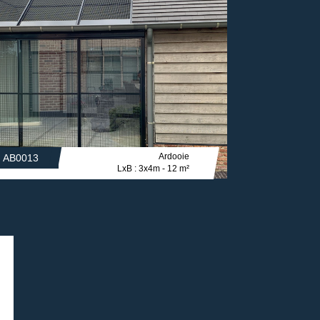
Ardooie
AB0013
LxB : 3x4m - 12 m²