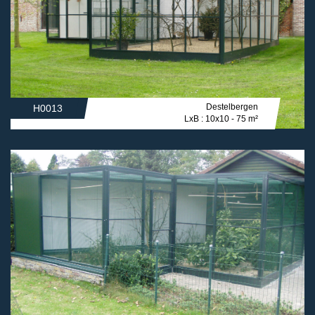
Destelbergen
H0013
LxB : 10x10 - 75 m²