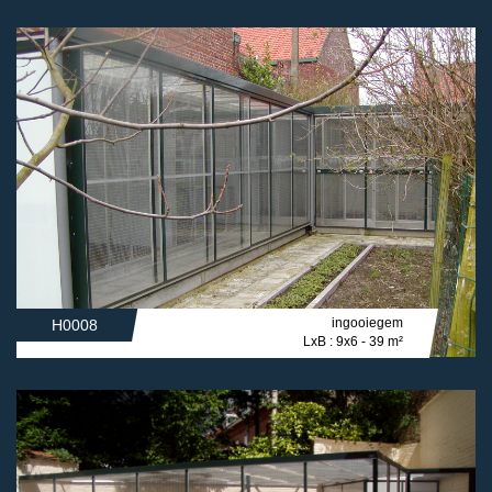
ingooiegem
H0008
LxB : 9x6 - 39 m²