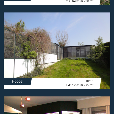
LxB : 6x6x3m - 30 m²
Lierde
H0003
LxB : 25x3m - 75 m²