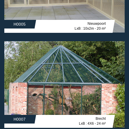
Nieuwpoort
H0005
LxB : 10x2m - 20 m²
Brecht
H0007
LxB : 4X6 - 24 m²