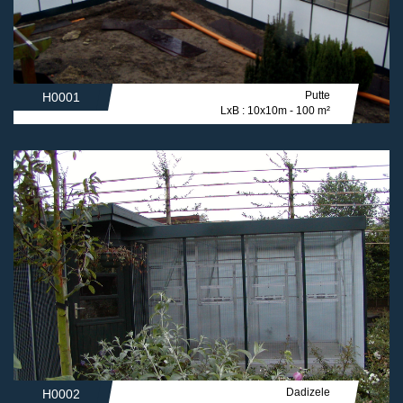
Putte
H0001
LxB : 10x10m - 100 m²
Dadizele
H0002