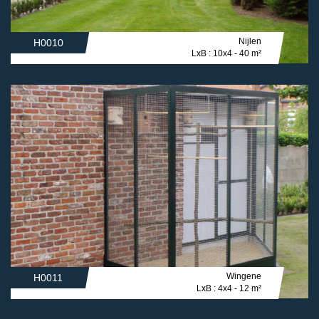
Nijlen
H0010
LxB : 10x4 - 40 m²
Wingene
H0011
LxB : 4x4 - 12 m²