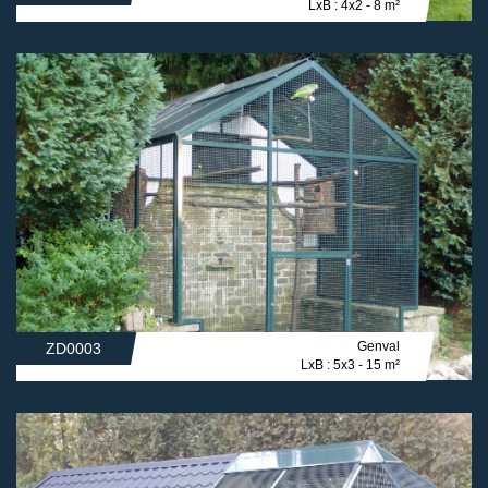
LxB : 4x2 - 8 m²
Genval
ZD0003
LxB : 5x3 - 15 m²