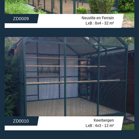
Neuville en Ferrain
ZD0009
LxB : 8x4 - 32 m²
Keerbergen
ZD0010
LxB : 4x3 - 12 m²