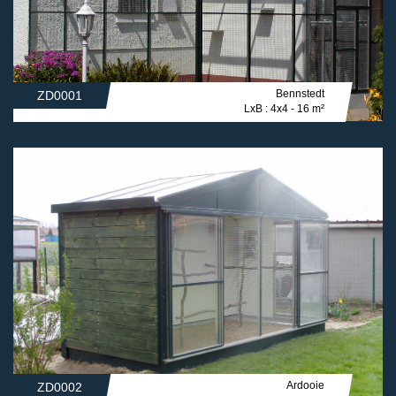
Bennstedt
ZD0001
LxB : 4x4 - 16 m²
Ardooie
ZD0002