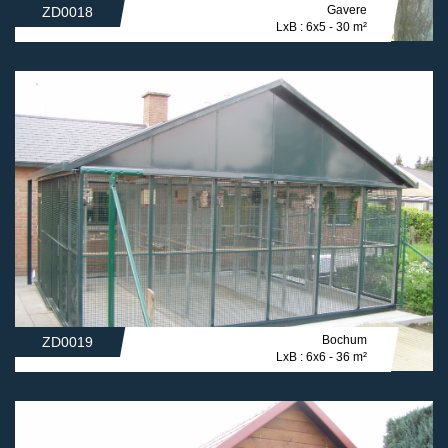
Gavere
ZD0018
LxB : 6x5 - 30 m²
Bochum
ZD0019
LxB : 6x6 - 36 m²