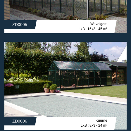
Wevelgem
ZD0005
LxB : 15x3 - 45 m²
Kuurne
ZD0006
LxB : 8x3 - 24 m²