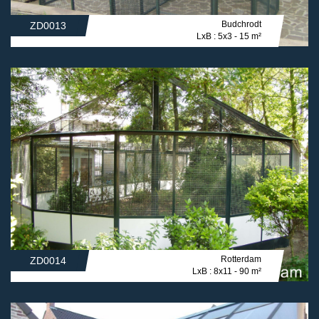
Budchrodt
ZD0013
LxB : 5x3 - 15 m²
Rotterdam
ZD0014
LxB : 8x11 - 90 m²