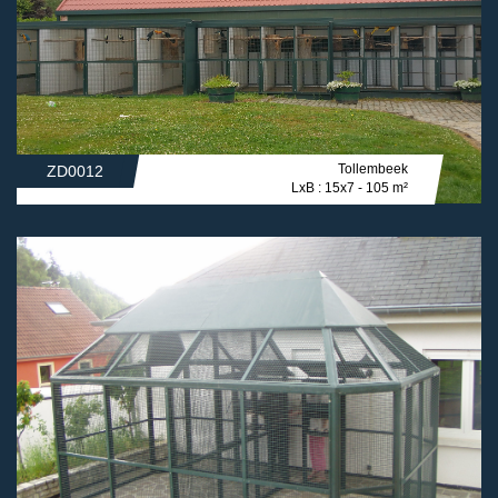
Tollembeek
ZD0012
LxB : 15x7 - 105 m²